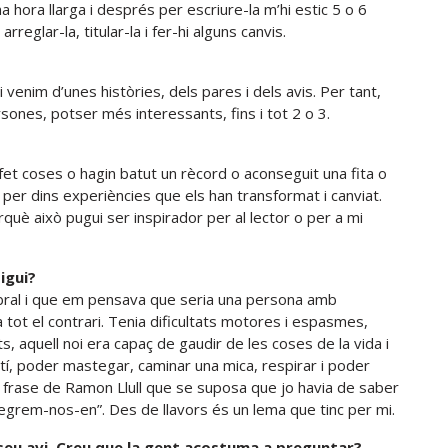
 hora llarga i després per escriure-la m’hi estic 5 o 6
reglar-la, titular-la i fer-hi alguns canvis.
venim d’unes històries, dels pares i dels avis. Per tant,
sones, potser més interessants, fins i tot 2 o 3.
fet coses o hagin batut un rècord o aconseguit una fita o
 per dins experiències que els han transformat i canviat.
què això pugui ser inspirador per al lector o per a mi
igui?
rebral i que em pensava que seria una persona amb
a tot el contrari. Tenia dificultats motores i espasmes,
ats, aquell noi era capaç de gaudir de les coses de la vida i
atí, poder mastegar, caminar una mica, respirar i poder
una frase de Ramon Llull que se suposa que jo havia de saber
legrem-nos-en”. Des de llavors és un lema que tinc per mi.
seu avi. Creu que la gent acostuma a preguntar?