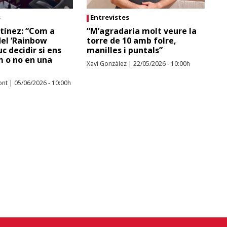
s
Entrevistes
tínez: “Com a
“M’agradaria molt veure la
del ‘Rainbow
torre de 10 amb folre,
uc decidir si ens
manilles i puntals”
m o no en una
Xavi Gonzàlez
|
22/05/2026 - 10:00h
ont
|
05/06/2026 - 10:00h