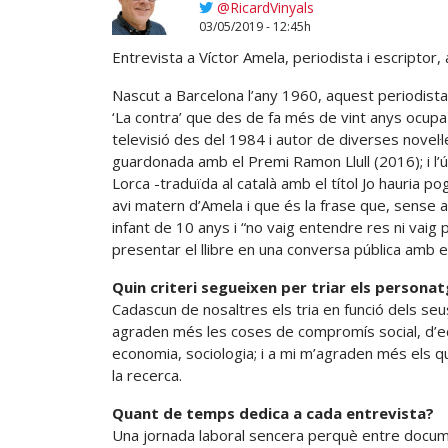
@RicardVinyals
03/05/2019 - 12:45h
Entrevista a Víctor Amela, periodista i escriptor, 
Nascut a Barcelona l’any 1960, aquest periodista
‘La contra’ que des de fa més de vint anys ocupa l
televisió des del 1984 i autor de diverses novel·l
guardonada amb el Premi Ramon Llull (2016); i l’ú
Lorca -traduïda al català amb el títol Jo hauria po
avi matern d’Amela i que és la frase que, sense a
infant de 10 anys i “no vaig entendre res ni vaig
presentar el llibre en una conversa pública amb e
Quin criteri segueixen per triar els personat
Cadascun de nosaltres els tria en funció dels seus
agraden més les coses de compromís social, d’ecol
economia, sociologia; i a mi m’agraden més els que 
la recerca.
Quant de temps dedica a cada entrevista?
Una jornada laboral sencera perquè entre docume