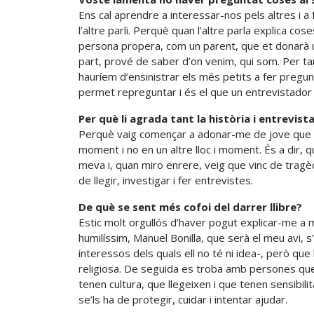
Ens cal aprendre a interessar-nos pels altres i 
l’altre parli. Perquè quan l’altre parla explica cos
persona propera, com un parent, que et donarà u
part, prové de saber d’on venim, qui som. Per tan
hauríem d’ensinistrar els més petits a fer pregunt
permet repreguntar i és el que un entrevistador 
Per què li agrada tant la història i entrevist
Perquè vaig començar a adonar-me de jove que n
moment i no en un altre lloc i moment. És a dir, q
meva i, quan miro enrere, veig que vinc de tragèd
de llegir, investigar i fer entrevistes.
De què se sent més cofoi del darrer llibre?
Estic molt orgullós d’haver pogut explicar-me a 
humilíssim, Manuel Bonilla, que serà el meu avi, 
interessos dels quals ell no té ni idea-, però que
religiosa. De seguida es troba amb persones qu
tenen cultura, que llegeixen i que tenen sensibil
se’ls ha de protegir, cuidar i intentar ajudar.