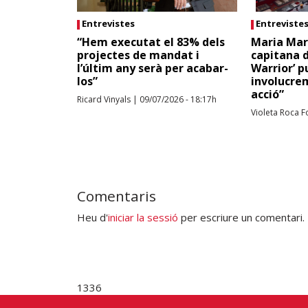
Entrevistes
Entreviste
“Hem executat el 83% dels
Maria Mar
projectes de mandat i
capitana 
l’últim any serà per acabar-
Warrior’ p
los”
involucre
acció”
Ricard Vinyals
|
09/07/2026 - 18:17h
Violeta Roca F
Comentaris
Heu d'
iniciar la sessió
per escriure un comentari.
1336