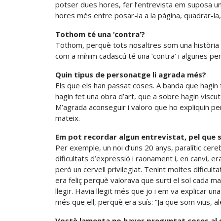
potser dues hores, fer l’entrevista em suposa una
hores més entre posar-la a la pàgina, quadrar-la, ar
Tothom té una ‘contra’?
Tothom, perquè tots nosaltres som una història i 
com a mínim cadascú té una ‘contra’ i algunes per
Quin tipus de personatge li agrada més?
Els que els han passat coses. A banda que hagin 
hagin fet una obra d’art, que a sobre hagin viscut
M’agrada aconseguir i valoro que ho expliquin per
mateix.
Em pot recordar algun entrevistat, pel que s
Per exemple, un noi d’uns 20 anys, paralític ce
dificultats d’expressió i raonament i, en canvi, er
però un cervell privilegiat. Tenint moltes dificult
era feliç perquè valorava que surti el sol cada m
llegir. Havia llegit més que jo i em va explicar 
més que ell, perquè era suís: “Ja que som vius, a
Vostè lamenta no haver preguntat coses al 