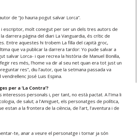
autor de “Jo hauria pogut salvar Lorca”.
 i escriptor, molt conegut per ser un dels tres autors de
a darrera pàgina del diari La Vanguardia, és crític de
es. Entre aquestes hi trobem La filla del capità groc,
ltima que va publicar la darrera tardor: Yo pude salvar a
gut salvar Lorca- i que recrea la història de Manuel Bonilla,
fegir res més, l’home va dir al seu net quan era tot just un
 preguntar res”, diu l’autor, que la setmana passada va
l vendrellenc José Luis Espina.
ges per a ‘La Contra’?
 interessos personals i, per tant, no està pactat. A l’Ima li
ogia, de salut; a l’Amiguet, els personatges de política,
estan a la frontera de la ciència, de l’art, l’aventura i de
ntar-te, anar a veure el personatge i tornar ja són