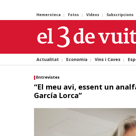
Hemeroteca
Fotos
Vídeos
Subscripcions
Skip
to
content
Actualitat
Economia
Vins i Caves
Esp
Entrevistes
“El meu avi, essent un ana
García Lorca”