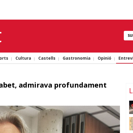
SU
orts
Cultura
Castells
Gastronomia
Opinió
Entrev
lfabet, admirava profundament
L