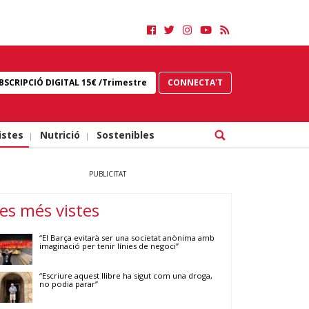
BSCRIPCIÓ DIGITAL 15€ /Trimestre
CONNECTA'T
istes
Nutrició
Sostenibles
PUBLICITAT
es més vistes
“El Barça evitarà ser una societat anònima amb
imaginació per tenir línies de negoci”
“Escriure aquest llibre ha sigut com una droga,
no podia parar”