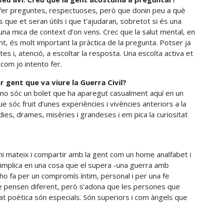
a fer preguntes, respectuoses, però que donin peu a què
es que et seran útils i que t’ajudaran, sobretot si és una
na mica de context d’on vens. Crec que la salut mental, en
t, és molt important la pràctica de la pregunta. Potser ja
es i, atenció, a escoltar la resposta. Una escolta activa et
com jo intento fer.
ar gent que va viure la Guerra Civil?
o sóc un bolet que ha aparegut casualment aquí en un
ue sóc fruit d’unes experiències i vivències anteriors a la
ies, drames, misèries i grandeses i em pica la curiositat
mi mateix i compartir amb la gent com un home analfabet i
s’implica en una cosa que el supera -una guerra amb
 ho fa per un compromís íntim, personal i per una fe
e pensen diferent, però s’adona que les persones que
itat poètica són especials. Són superiors i com àngels que