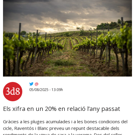
@
05/08/2025 - 13:09h
Els xifra en un 20% en relació l’any passat
Gràcies a les pluges acumulades i a les bones condicions del
cicle, Raventós i Blanc preveu un repunt destacable dels
rendiments de la vinya de cara a la verema. Des del celler