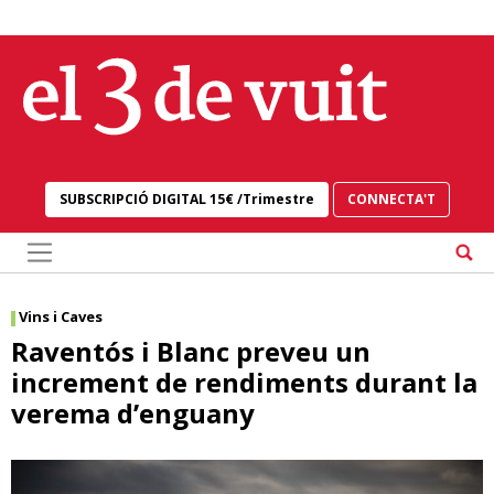
Skip
to
content
SUBSCRIPCIÓ DIGITAL 15€ /Trimestre
CONNECTA'T
Vins i Caves
Raventós i Blanc preveu un
increment de rendiments durant la
verema d’enguany