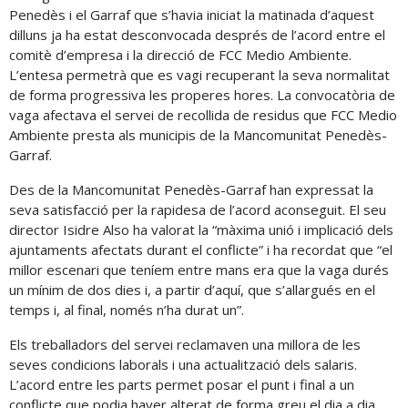
Penedès i el Garraf que s’havia iniciat la matinada d’aquest
dilluns ja ha estat desconvocada després de l’acord entre el
comitè d’empresa i la direcció de FCC Medio Ambiente.
L’entesa permetrà que es vagi recuperant la seva normalitat
de forma progressiva les properes hores. La convocatòria de
vaga afectava el servei de recollida de residus que FCC Medio
Ambiente presta als municipis de la Mancomunitat Penedès-
Garraf.
Des de la Mancomunitat Penedès-Garraf han expressat la
seva satisfacció per la rapidesa de l’acord aconseguit. El seu
director Isidre Also ha valorat la “màxima unió i implicació dels
ajuntaments afectats durant el conflicte” i ha recordat que “el
millor escenari que teníem entre mans era que la vaga durés
un mínim de dos dies i, a partir d’aquí, que s’allargués en el
temps i, al final, només n’ha durat un”.
Els treballadors del servei reclamaven una millora de les
seves condicions laborals i una actualització dels salaris.
L’acord entre les parts permet posar el punt i final a un
conflicte que podia haver alterat de forma greu el dia a dia