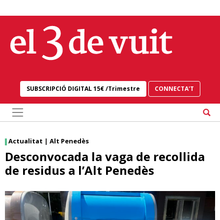
Skip
to
content
SUBSCRIPCIÓ DIGITAL 15€ /Trimestre
CONNECTA'T
Actualitat
|
Alt Penedès
Desconvocada la vaga de recollida
de residus a l’Alt Penedès