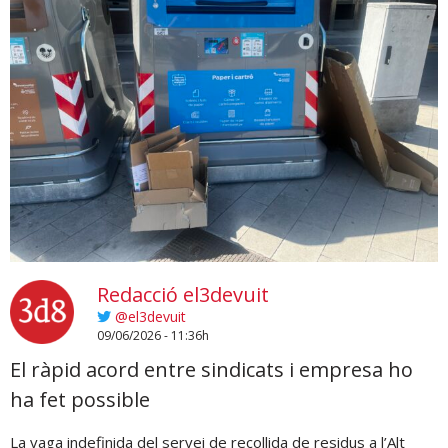
Redacció el3devuit
@el3devuit
09/06/2026 - 11:36h
El ràpid acord entre sindicats i empresa ho
ha fet possible
La vaga indefinida del servei de recollida de residus a l’Alt